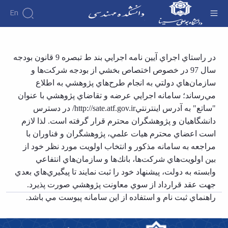
En
دانشکده
سامانه اجرایی عرضه و تقاضای پژوهشی - دانشکده
در راستاي اجراي آيين نامه اجرايي بند ط تبصره 9 قانون بودجه
درباره
آموزش
فنی و مهندسی
سال 97 در خصوص اختصاص بخشي از بودجه شركت‌ها و
دوره
دانشکده
پژوهش
پژوهش
کارشناسی
تاریخچه
افراد
سازمان‌هاي دولتي به انجام طرح‌هاي پژوهشي به اطلاع
اساتید
فرم
هفته
گروه
ریاست
مي‌رساند؛ سامانه اجرايي عرضه و تقاضاي پژوهشي با عنوان
اساتید
های
ها
پژوهش
دانشکده
"ساتع" به آدرس اينترنتي
http://sate.atf.gov.ir/
در دسترس
آموزشی
دانشکده
کارگاه ها
و
روسای
گروه
دانشگاهيان و پژوهشگران محترم قرار گرفته است. لذا لازم
و
اساتید
آئین
پیشین
های
آزمایشگاه
بازنشسته
نامه
است اعضاي محترم هيات علمي، پژوهشگران و فناوران با
افتخارات
آموزشی
ها
ها
کارکنان
آلبوم
مراجعه به سامانه مذكور و انتخاب اولويت مورد نظر خود از
مهندسی
گروه
آیین‌نامه‌های
دانشکده
عکس
بين اولويت‌هاي شركت‌ها، بانك‌ها و سازمان‌هاي انتفاعي
برق
برق
معاونت
مهندسی
اطلاعات
مهندسی
وابسته به دولت، پيشنهاد خود را ثبت نمايند تا پيگيري‌هاي بعدي
گروه
آموزشی
تماس
مواد
عمران
جهت عقد قرارداد از سوي معاونت پژوهشي صورت پذيرد.
تحصیلات
سازمان
مهندسی
گروه
تکمیلی
دانشکده
راهنماي ثبت نام و استفاده از اين سامانه پيوست مي باشد.
عمران
مکانیک
فرم
معاونت
مهندسی
گروه
ها
آموزشی
صنایع
مواد