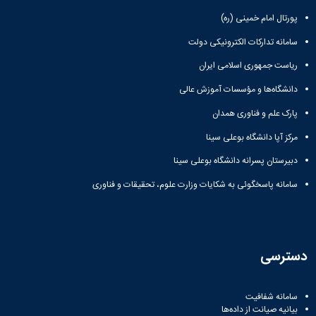
مراکز
مرتبط
پورتال امام خمینی (ره)
بنیاد
ملی
سامانه تدارکات الکترونیکی دولت
نخبگان
ریاست جمهوری اسلامی ایران
شرکت
های
دانشگاه‌ها و مؤسسات آموزش عالی
دانش
پارک علم و فناوری همدان
بنیان
آئین
مرکز آپا دانشگاه بوعلی سینا
نامه ها
و
دبیرستان پسرانه دانشگاه بوعلی سینا
فرآیندها
آئین
سامانه پاسخگوئی به شکایات وزارت علوم، تحقیقات و فناوری
نامه
نامه
های
پژوهشی
دسترسی
فرم
های
پژوهشی
سامانه شفافیت
بیانیه صیانت از داده‌ها