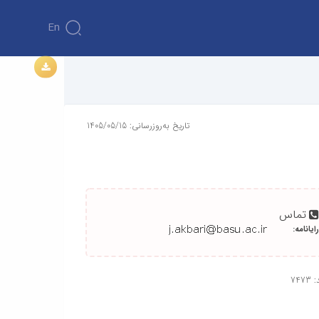
En
تاریخ به‌روزرسانی: 1405/05/15
تماس
رایانامه:
747