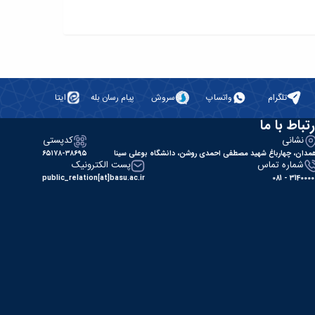
تلگرام
واتساپ
سروش
پیام رسان بله
ایتا
رتباط با ما
نشانی
کدپستی
مدان، چهارباغ شهید مصطفی احمدی روشن، دانشگاه بوعلی سینا
۶۵۱۷۸-۳۸۶۹۵
شماره تماس
پست الکترونیک
public_relation[at]basu.ac.ir
31400000 - 0