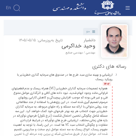
En
دانشکده - دانشکده فنی و مهندسی
دانشکده
منو
درباره
آموزش
دانشیار
تاریخ به‌روزرسانی: 1405/05/15
دوره
دانشکده
پژوهش
وحید خداکرمی
پژوهش
کارشناسی
تاریخچه
افراد
مهندسی / مهندسی صنایع
اساتید
فرم
هفته
گروه
ریاست
اساتید
های
ها
پژوهش
دانشکده
رساله های دکتری
آموزشی
دانشکده
کارگاه ها
و
روسای
گروه
و
اساتید
آئین
پیشین
ارزشیابی و بهینه سازی سبد طرح ها در صندوق های سرمایه گذاری خطرپذیر با
های
آزمایشگاه
بازنشسته
رویکرد ریسک
نامه
افتخارات
آموزشی
ها
1402
ها
کارکنان
آلبوم
همواره تصمیمات سرمایه گذاران خطرپذیر (VC) همراه ریسک و عدم قطعیتهای
مهندسی
گروه
آیین‌نامه‌های
دانشکده
عکس
فراوانی مانند وجود ابهام شدید، نبود داده های کافی و اثرگذاری عوامل متنوع
برق
برق
فنی و غیر فنی بوده که موجب افزایش پیچیدگی و کاهش کارایی روشهای
معاونت
مهندسی
اطلاعات
مهندسی
مرسوم تصمیم گیری شده است. در این پژوهش با استفاده از متد مطالعاتی
گروه
آموزشی
تماس
چند روشی متوالی با ارائه سه مسئله و راه حلهای مربوطه، به سرمایه گذاران
مواد
عمران
تحصیلات
خطرپذیر جهت انتخاب هر چه بهتر طرحهای خود کمک خواهد کرد. این سه
سازمان
مهندسی
گروه
مسئله شاملِ چگونگی تخمین احتمال شکست (نرخ نکول) طرحهای نوآورانه در
تکمیلی
دانشکده
بازه های زمانی مختلف، ارزشیابی طرح های نوآورانه در شرایط قراردادی
عمران
مکانیک
فرم
معاونت
متفاوت و چگونگی انتخاب سبد VC ها است. در این راستا، با توجه به اهمیت
مهندسی
گروه
ها
مفهوم ریسک، انواع ریسک به سه دسته عوامل نرم، سخت و سناریویی تقسیم
آموزشی
صنایع
شده اند. عوامل نرم از طریق مدلسازیِ شبکه یِ بیزینِ چند مرحله ای با تعیینِ
مواد