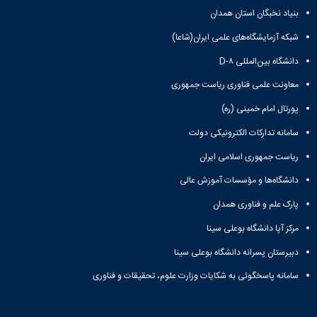
مراکز
مرتبط
بنیاد نخبگان استان همدان
بنیاد
شبکه آزمایشگاه‌های علمی ایران(شاعا)
ملی
نخبگان
دانشگاه بین‌المللی D-۸
شرکت
معاونت علمی فناوری ریاست جمهوری
های
دانش
پورتال امام خمینی (ره)
بنیان
آئین
سامانه تدارکات الکترونیکی دولت
نامه ها
ریاست جمهوری اسلامی ایران
و
فرآیندها
دانشگاه‌ها و مؤسسات آموزش عالی
آئین
نامه
پارک علم و فناوری همدان
نامه
مرکز آپا دانشگاه بوعلی سینا
های
پژوهشی
دبیرستان پسرانه دانشگاه بوعلی سینا
فرم
های
سامانه پاسخگوئی به شکایات وزارت علوم، تحقیقات و فناوری
پژوهشی