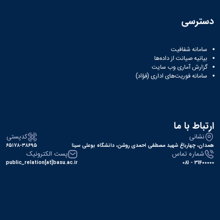
دسترسی
سامانه شفافیت
بیانیه صیانت از داده‌ها
گزارش آماری وب‌ سایت
سامانه فوریت‌های اداری (فؤاد)
ارتباط با ما
نشانی
کدپستی
همدان، چهارباغ شهید مصطفی احمدی روشن، دانشگاه بوعلی سینا
۶۵۱۷۸-۳۸۶۹۵
شماره تماس
پست الکترونیک
public_relation[at]basu.ac.ir
31400000 - 081