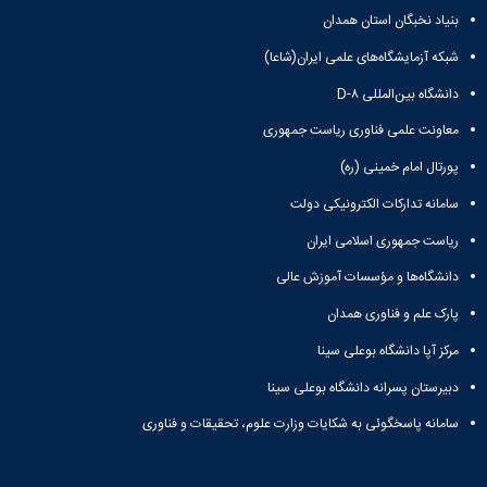
مراکز
مرتبط
بنیاد نخبگان استان همدان
بنیاد
شبکه آزمایشگاه‌های علمی ایران(شاعا)
ملی
نخبگان
دانشگاه بین‌المللی D-۸
شرکت
معاونت علمی فناوری ریاست جمهوری
های
دانش
پورتال امام خمینی (ره)
بنیان
آئین
سامانه تدارکات الکترونیکی دولت
نامه ها
ریاست جمهوری اسلامی ایران
و
فرآیندها
دانشگاه‌ها و مؤسسات آموزش عالی
آئین
نامه
پارک علم و فناوری همدان
نامه
مرکز آپا دانشگاه بوعلی سینا
های
پژوهشی
دبیرستان پسرانه دانشگاه بوعلی سینا
فرم
های
سامانه پاسخگوئی به شکایات وزارت علوم، تحقیقات و فناوری
پژوهشی