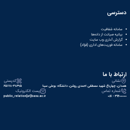
دسترسی
سامانه شفافیت
بیانیه صیانت از داده‌ها
گزارش آماری وب‌ سایت
سامانه فوریت‌های اداری (فؤاد)
ارتباط با ما
نشانی
کدپستی
همدان، چهارباغ شهید مصطفی احمدی روشن، دانشگاه بوعلی سینا
۶۵۱۷۸-۳۸۶۹۵
شماره تماس
پست الکترونیک
public_relation[at]basu.ac.ir
31400000 - 081