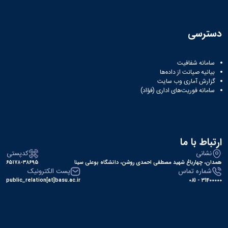
بررسی عملکرد هندسه جدید برای پره توربین ساونیوس
1400
دسترسی
بررسی عملکرد هندسه جدید برای پره توربین ساونیوس
اثر فاصله بین دو توربین ساونیوس با اختلاف فاز 90 درجه بر عملکرد آنها
1400
سامانه شفافیت
اثر فاصله بین دو توربین ساونیوس با اختلاف فاز 90 درجه بر عملکرد آنها
بیانیه صیانت از داده‌ها
گزارش آماری وب‌ سایت
بررسی، مدل سازی و ساخت مکانیزم ترکیبی برداشت انرژی از جریان باد و ارتعاشات
سامانه فوریت‌های اداری (فؤاد)
با استفاده از مواد پیزوالکتریک
1400
این پایان نامه پژوهشی به منظور ساخت یک دستگاه برداشت کننده انرژی باد
به وسیله مواد پیزوالکتریک است. گام اول این پژوهش مطالعه مفاهیم اساسی
انرژی و انواع آن، ساختار مواد پیزوالکتریک و ارتعاشات ناشی از تعامل سیال با
ساختار است. گام دوم بررسی انواع مختلف برداشت کننده انرژی باد به وسیله
مواد پیزوالکتریک می باشد که بر اساس نتایج و نمودارهای حاصل از مقایسه
ارتباط با ما
عملکرد آنها، مشخص می شود شرایط موثر در بهبود عملکرد چنین برداشت
کننده ای به این شرح است: مکانیزم راه انداز سیستم، شبیه به توربین و دوار
نشانی
کدپستی
باشد. اعمال تنش در ماده پیزوالکتریک از طریق ضربه صورت گیرد. ماده
همدان، چهارباغ شهید مصطفی احمدی روشن، دانشگاه بوعلی سینا
۶۵۱۷۸-۳۸۶۹۵
پیزوالکتریک از نوع سرامیکی باشد. برداشت کننده قابلیت اعمال همزمان ضربه
شماره تماس
پست الکترونیک
به تعدادی از سرامیک ها را داشته باشد. امکان ترکیب مبدل های
public_relation[at]basu.ac.ir
31400000 - 081
پیزوالکتریک، الکترومغناطیس و پنل خورشیدی در یک برداشت کننده وجود
داشته باشد. بر این اساس، چند ایده اولیه ارائه و در نهایت مکانیزمی طراحی
و ساخته شد که در آن به ازای هر 60 درجه چرخش شفت، به صورت همزمان به
نه سرامیک پیزوالکتریک ضربه وارد شده و انرژی برداشت می شود. از طرفی
برای بالابردن بازده این دستگاه، یک سروو موتور نیز به شفت وصل شده تا
انرژی الکتریکی حاصل از میدان مغناطیسی ایجاد شده در سیم پیچ های موتور
برداشت شود. برای مصرف و ذخیره انرژی، از دو مدار مجزای مصرف و ذخیره