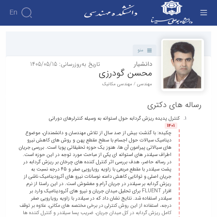
En
دانشکده - دانشکده فنی و مهندسی
دانشکده
منو
درباره
آموزش
دانشیار
تاریخ به‌روزرسانی: 1405/05/15
دوره
دانشکده
پژوهش
محسن گودرزی
پژوهش
کارشناسی
تاریخچه
افراد
مهندسی / مهندسی مکانیک
اساتید
فرم
هفته
گروه
ریاست
اساتید
های
ها
پژوهش
دانشکده
رساله های دکتری
آموزشی
دانشکده
کارگاه ها
و
روسای
گروه
و
اساتید
آئین
پیشین
کنترل پدیده ریزش گردابه حول استوانه به وسیله کنترلرهای دورانی
های
آزمایشگاه
بازنشسته
1401
نامه
افتخارات
آموزشی
چکیده: با گذشت بیش از صد سال از تلاش مهندسان و دانشمندان، موضوع
ها
ها
کارکنان
آلبوم
دینامیک سیالات حول اجسام با سطح مقطع پهن و روش های کاهش نیرو
مهندسی
گروه
آیین‌نامه‌های
های سیالاتی پیرامون آن ها، هنوز یک حوزه تحقیقاتی پویا است. بررسی جریان
دانشکده
عکس
برق
برق
اطراف سیلندر های استوانه ای یکی از مباحث مورد توجه در این حوزه است.
معاونت
مهندسی
اطلاعات
مهندسی
در رساله حاضر، هدف بررسی اثر کنترل کننده های چرخان بر ریزش گردابه در
گروه
آموزشی
تماس
پشت سیلندر با مقطع مربعی با زاویه رویارویی صفر و 45 درجه نسبت به
مواد
عمران
جریان اصلی و توانایی کاهش دامنه نوسانات نیرو های آئرودینامیک ناشی از
تحصیلات
سازمان
مهندسی
گروه
ریزش گردابه بر سیلندر در جریان آرام و مغشوش است. در این راستا از نرم
تکمیلی
دانشکده
افزار FLUENT برای تحلیل میدان جریان و نیرو های آئرودینامیک وارد بر
عمران
مکانیک
فرم
معاونت
سیلندر استفاده شد. نتایج نشان داد که در سیلندر با زاویه رویارویی صفر
مهندسی
گروه
درجه، استفاده از این روش کنترلی در برخی مختصه های مکانی، علاوه بر توقف
ها
آموزشی
صنایع
کامل ریزش گردابه در کل میدان جریان، ضریب پسا سیلندر و کنترل کننده ها
مواد