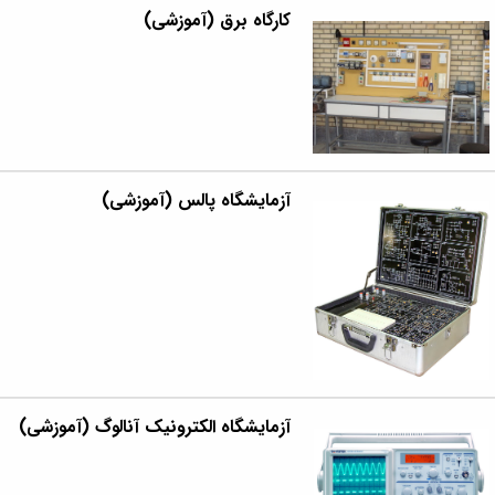
مراکز
کارگاه برق (آموزشی)
مرتبط
بنیاد
ملی
نخبگان
شرکت
های
دانش
بنیان
آزمایشگاه پالس (آموزشی)
آئین
نامه ها
و
فرآیندها
آئین
نامه
نامه
های
پژوهشی
فرم
آزمایشگاه الکترونیک آنالوگ (آموزشی)
های
پژوهشی