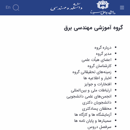
En
آزمایشگاه ها و کارگاه ها - دانشکده فنی و مهندسی
گروه آموزشی مهندسی برق
دانشکده
درباره
آموزش
دوره
دانشکده
پژوهش
پژوهش
کارشناسی
تاریخچه
افراد
درباره گروه
اساتید
فرم
هفته
گروه
ریاست
مدیر گروه
اساتید
های
ها
پژوهش
دانشکده
اعضای هیاُت علمی
آموزشی
دانشکده
کارگاه ها
و
روسای
کارشناسان گروه
گروه
و
اساتید
آئین
پیشین
زمینه‌های تحقیقاتی گروه
های
آزمایشگاه
بازنشسته
نامه
افتخارات
اخبار و اطلاعیه ها
آموزشی
ها
ها
کارکنان
آلبوم
افتخارات و جوایز
مهندسی
گروه
آیین‌نامه‌های
دانشکده
عکس
ارتباطات ملی و بین‌المللی
برق
برق
معاونت
مهندسی
اطلاعات
انجمن‌های علمی دانشجویی
مهندسی
گروه
آموزشی
تماس
دانشجویان دکتری
مواد
عمران
تحصیلات
سازمان
محققان پسادکتری
مهندسی
گروه
تکمیلی
دانشکده
آزمایشگاه ها و کارگاه ها
عمران
مکانیک
فرم
معاونت
سمینارها و پایان نامه ها
مهندسی
گروه
ها
آموزشی
سرفصل دروس
صنایع
مواد